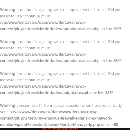
Warning
: "continue" targeting switch is equivalent to "break". Did you
mean to use "continue 2"? in
/var/www/derzavaru/data/www/derzava.ru/wp-
content/plugins/revslider/includes/operations.class.php
on line
2695
Warning
: "continue" targeting switch is equivalent to "break". Did you
mean to use "continue 2"? in
/var/www/derzavaru/data/www/derzava.ru/wp-
content/plugins/revslider/includes/operations.class.php
on line
2699
Warning
: "continue" targeting switch is equivalent to "break". Did you
mean to use "continue 2"? in
/var/www/derzavaru/data/www/derzava.ru/wp-
content/plugins/revslider/includes/output.class.php
on line
3581
Warning
: session_start(): Cannot start session when headers already
sent in
/var/www/derzavaru/data/www/derzava.ru/wp-
content/plugins/security-antivirus-firewall/extensions/network-
monitor/wptsafExtensionNetworkMonitorManagerIp.php
on line
80