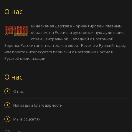
Когда смотришь на её работы, из-за необычности фотографий
кажется, что это компьютерная обработка, ретушь, монтаж, но
О нас
это совершенно не так. Эти фотографии выполнены на длинной
выдержке при полном затемнении, а дальше включается полёт
Видеоканал Держава – ориентирован, главным
фантазии, когда Наталья берёт в руки фонарики. Они
образом, на Россию и русскоязычную аудиторию
превращаются в «световую кисть», которой мастер и рисует в
стран Центральной, Западной и Восточной
том промежутке, пока обрабатывается фотография. Показывая
Европы. Рассчитан он на тех, кто любит Россию и Русский народ
то, что хочет показать, скрывая то, что не нужно, добавляя
или просто интересуется прошлым и настоящим России и
какие-то элементы и создаётся волшебная, необычная
Русской цивилизации.
атмосфера.
«Эхо ушедшей войны» вспоминал священник Александр
О нас
Ильяшенко, являющийся настоятелем храма Всемилостивого
Спаса бывшего Скорбященского монастыря, сотрудником
О нас
сектора Синодального Отдела по взаимодействию с
вооруженными силами и правоохранительными учреждениями,
Награды и благодарности
директором и председателем редакционного совета портала
«Православие и мир», руководителем портала
«Непридуманные рассказы о войне», членом Союза писателей
Мы в соцсетях
России, автором программы «Старое доброе кино», ведущий
программы «Семейный киноклуб».