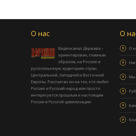
О нас
О на
Видеоканал Держава –
О н
ориентирован, главным
образом, на Россию и
Наг
русскоязычную аудиторию стран
Центральной, Западной и Восточной
Мы 
Европы. Рассчитан он на тех, кто любит
Россию и Русский народ или просто
Руб
интересуется прошлым и настоящим
России и Русской цивилизации.
Бан
Ко