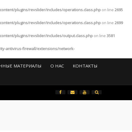
tent/plugins/revslider/includes/operations.class.php
on line
2695
tent/plugins/revslider/includes/operations.class.php
on line
2699
tent/plugins/revslider/includes/output.class.php
on line
3581
-antivirus-firewall/extensions/network-
ННЫЕ МАТЕРИАЛЫ
О НАС
КОНТАКТЫ
All