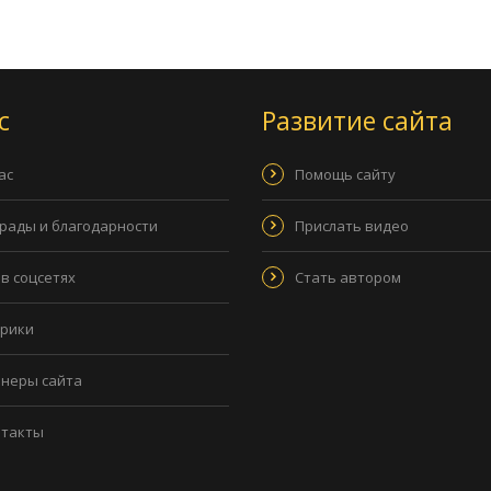
с
Развитие сайта
ас
Помощь сайту
рады и благодарности
Прислать видео
в соцсетях
Стать автором
рики
неры сайта
нтакты