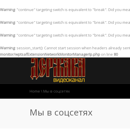
Warning
: "continue" targeting switch is equivalent to "break". Did you me
Warning
: "continue" targeting switch is equivalent to "break". Did you me
Warning
: "continue" targeting switch is equivalent to "break". Did you me
Warning
: session_start(): Cannot start session when headers already sen
monitor/wptsafExtensionNetworkMonitorManagerIp.php
on line
80
Home
\
Мы в соцсетях
Мы в соцсетях