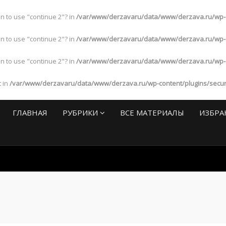
an to use "continue 2"? in
/var/www/derzavaru/data/www/derzava.ru/wp-con
an to use "continue 2"? in
/var/www/derzavaru/data/www/derzava.ru/wp-con
an to use "continue 2"? in
/var/www/derzavaru/data/www/derzava.ru/wp-con
t in
/var/www/derzavaru/data/www/derzava.ru/wp-content/plugins/security
ГЛАВНАЯ
РУБРИКИ
ВСЕ МАТЕРИАЛЫ
ИЗБРА