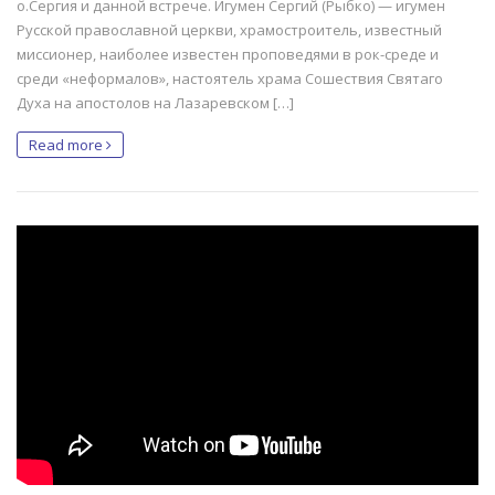
о.Сергия и данной встрече. Игумен Сергий (Рыбко) — игумен
Русской православной церкви, храмостроитель, известный
миссионер, наиболее известен проповедями в рок-среде и
среди «неформалов», настоятель храма Сошествия Святаго
Духа на апостолов на Лазаревском […]
Read more