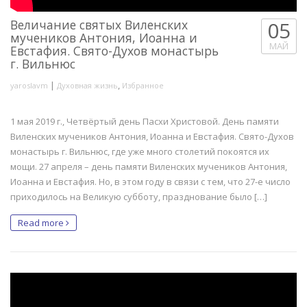
Величание святых Виленских
05
мучеников Антония, Иоанна и
МАЙ
Евстафия. Свято-Духов монастырь
г. Вильнюс
|
,
yaroslavm
Духовная жизнь
Избранное
1 мая 2019 г., Четвёртый день Пасхи Христовой. День памяти
Виленских мучеников Антония, Иоанна и Евстафия. Свято-Духов
монастырь г. Вильнюс, где уже много столетий покоятся их
мощи. 27 апреля – день памяти Виленских мучеников Антония,
Иоанна и Евстафия. Но, в этом году в связи с тем, что 27-е число
приходилось на Великую субботу, празднование было […]
Read more