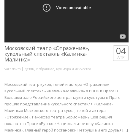
Московский театр «Отражение»,
04
кукольный спектакль «Калинка-
АПР
Малинка»
|
,
,
yaroslavm
Детям
Избранное
Культура и искусство
Московский театр кукол, теней и актера «Отражение»
Кукольный спектакль «Калинка-Малинка» в РЦНК в Праге В
Большом зале Российского центра науки и культуры в Праге
прошло представление кукольного спектакля «Калинка-
Малинка» Московского театра кукол, теней и актера
«Отражение». Режиссер театра Борис Чернышов решил
показать в Праге «Русское Национальное шоу «Калинка-
Малинка». Главный герой постановки Петрушка и его друзья […]