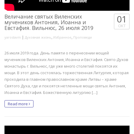
Величание святых Виленских
01
мучеников Антония, Иоанна и
ОКТ
Евстафия. Вильнюс, 26 июля 2019
|
,
,
yaroslavm
Духовная жизнь
Избранное
Проповеди
26 июля 2019 года. День памяти о перенесении мощей
мучеников Виленских Антония, Иоанна и Евстафия. Свято-Духов
монастырь г. Вильнюс, где уже много столетий покоятся их
мощи. В этот день состоялась торжественная Литургия, которая
проходила в главном православном храме Литвы – храме
Святого Духа, где и покоятся нетленные мощи святых Антония,
Иоанна и Евстафия. Божественную литургию […]
Read more