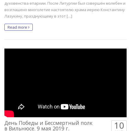
духовенства епархии. После Литургии был совершён молебен и
возглашено многолетие настоятелю храма иерею Константину
Лазукину, празднующему в этот […]
Read more
День Победы и Бессмертный полк
10
в Вильнюсе. 9 мая 2019 г.