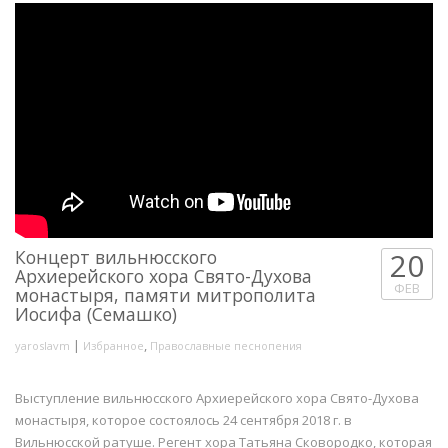
Концерт вильнюсского
20
Архиерейского хора Свято-Духова
ФЕВ
монастыря, памяти митрополита
Иосифа (Семашко)
|
,
yaroslavm
Избранное
Православные песнопения
Выступление вильнюсского Архиерейского хора Свято-Духова
монастыря, которое состоялось 24 сентября 2018 г. в
Вильнюсской ратуше. Регент хора Татьяна Сковородко, которая