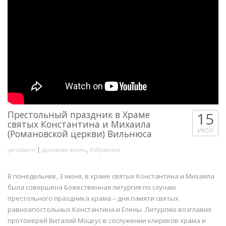
Престольный праздник в Храме
15
святых Константина и Михаила
ИЮЛ
(Романовской церкви) Вильнюса
|
,
yaroslavm
Духовная жизнь
Избранное
В понедельник, 3 июня, в храме святых Константина и Михаила
была совершена Божественная литургия по случаю
престольного праздника храма – дня памяти святых
равноапостольных Константина и Елены. Литургию возглавил
протоиерей Виталий Моцкус в сослужении клириков храма и