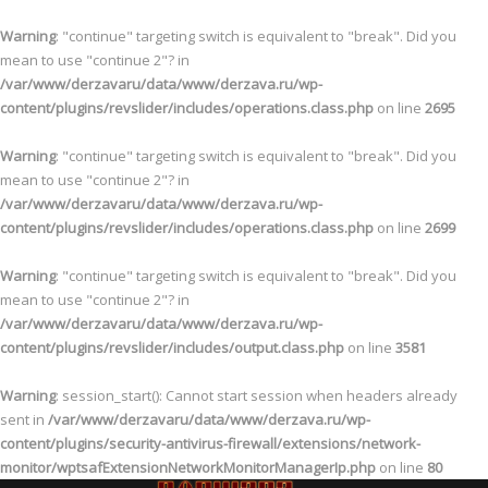
Warning
: "continue" targeting switch is equivalent to "break". Did you
mean to use "continue 2"? in
/var/www/derzavaru/data/www/derzava.ru/wp-
content/plugins/revslider/includes/operations.class.php
on line
2695
Warning
: "continue" targeting switch is equivalent to "break". Did you
mean to use "continue 2"? in
/var/www/derzavaru/data/www/derzava.ru/wp-
content/plugins/revslider/includes/operations.class.php
on line
2699
Warning
: "continue" targeting switch is equivalent to "break". Did you
mean to use "continue 2"? in
/var/www/derzavaru/data/www/derzava.ru/wp-
content/plugins/revslider/includes/output.class.php
on line
3581
Warning
: session_start(): Cannot start session when headers already
sent in
/var/www/derzavaru/data/www/derzava.ru/wp-
content/plugins/security-antivirus-firewall/extensions/network-
monitor/wptsafExtensionNetworkMonitorManagerIp.php
on line
80