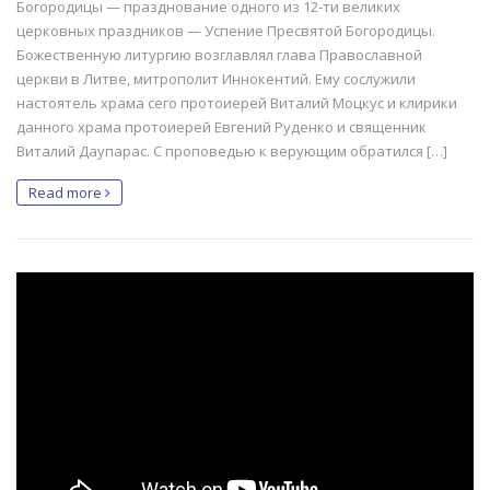
Богородицы — празднование одного из 12-ти великих
церковных праздников — Успение Пресвятой Богородицы.
Божественную литургию возглавлял глава Православной
церкви в Литве, митрополит Иннокентий. Ему сослужили
настоятель храма сего протоиерей Виталий Моцкус и клирики
данного храма протоиерей Евгений Руденко и священник
Виталий Даупарас. С проповедью к верующим обратился […]
Read more