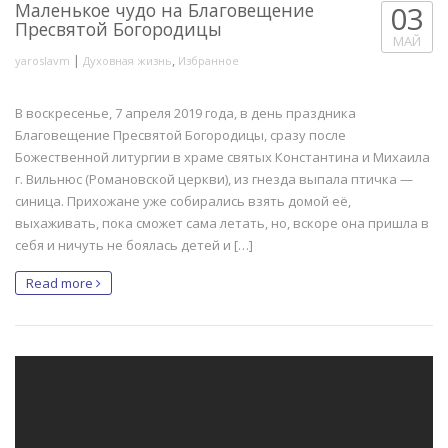
Маленькое чудо на Благовещение
03
Пресвятой Богородицы
МАЙ
|
,
yaroslavm
Духовная жизнь
Избранное
В воскресенье, 7 апреля 2019 года, в день праздника
Благовещение Пресвятой Богородицы, сразу после
Божественной литургии в храме святых Константина и Михаила
г. Вильнюс (Романовской церкви), из гнезда выпала птичка —
синица. Прихожане уже собирались взять домой её,
выхаживать, пока сможет сама летать, но, вскоре она пришла в
себя и ничуть не боялась детей и […]
Read more