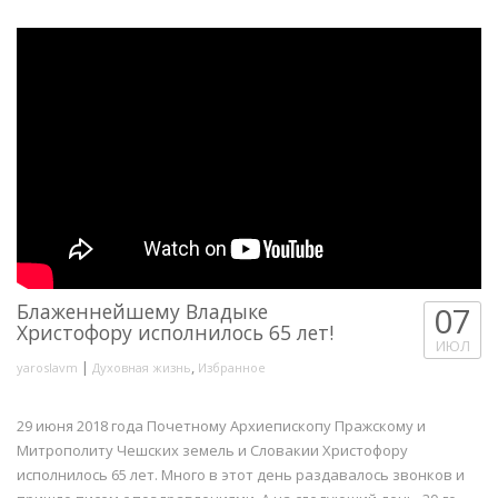
Блаженнейшему Владыке
07
Христофору исполнилось 65 лет!
ИЮЛ
|
,
yaroslavm
Духовная жизнь
Избранное
29 июня 2018 года Почетному Архиепископу Пражскому и
Митрополиту Чешских земель и Словакии Христофору
исполнилось 65 лет. Много в этот день раздавалось звонков и