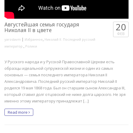
Августейшая семья государя
20
Николая II в цвете
ФЕВ
|
,
yaroslavm
Избранное
Николай II. Последний русский
,
император.
Ролики
У Русского народа и у Русской Православной Церкви есть
образцы идеальной супружеской жизни и один из самых
основных — семья последнего императора Николая II
Александровича. Последний русский император Николай II
родился 19 мая 1868 года. Был он старшим сыном Александра III,
который ставил долг отцовский не ниже долга царского. Не зря
именно этому императору принадлежат […]
Read more