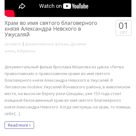
Храм во имя святого благоверного
01
князя Александра Невского в
ОКТ
Ужусаляй
|
,
yaroslavm
Документальные фильмы
Духовная
,
жизнь
Избранное
Документальный фильм Ярослава Мошкова из цикла «Литва
православная» о православном храме во имя святого
благоверного князя Александра Невского в Ужусаляй. В
Литовском посёлке Ужусаляй Йонавского района, в живописном
месте, на высоком берегу реки Шешувы, уже 153 года стоит
изящный белокаменный храм во имя святого благоверного
князя Александра Невского. Когда смотришь на храм, то ловишь
себя […]
Read more