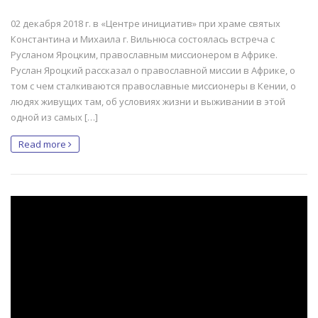
02 декабря 2018 г. в «Центре инициатив» при храме святых
Константина и Михаила г. Вильнюса состоялась встреча с
Русланом Яроцким, православным миссионером в Африке.
Руслан Яроцкий рассказал о православной миссии в Африке, о
том с чем сталкиваются православные миссионеры в Кении, о
людях живущих там, об условиях жизни и выживании в этой
одной из самых […]
Read more