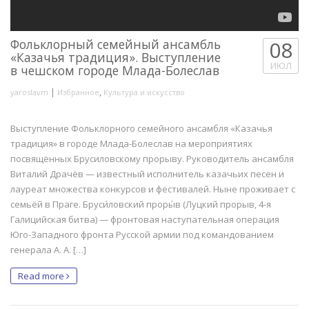
Фольклорный семейный ансамбль
08
«Казачья традиция». Выступление
ИЮЛ
в чешском городе Млада-Болеслав
|
,
yaroslavm
Избранное
Культура и искусство
Выступление Фольклорного семейного ансамбля «Казачья
традиция» в городе Млада-Болеслав на мероприятиях
посвящённых Брусиловскому прорыву. Руководитель ансамбля
Виталий Драчёв — известный исполнитель казачьих песен и
лауреат множества конкурсов и фестивалей. Ныне проживает с
семьёй в Праге. Бруси́ловский проры́в (Луцкий прорыв, 4-я
Галицийская битва) — фронтовая наступательная операция
Юго-Западного фронта Русской армии под командованием
генерала А. А. […]
Read more