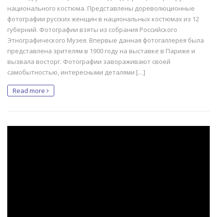
национального костюма. Представлены дореволюционные
фотографии русских женщин в национальных костюмах из 12
губерний. Фотографии взяты из собрания Российского
Этнографического Музея. Впервые данная фотогаллерея была
представлена зрителям в 1900 году на выставке в Париже и
вызвала восторг. Фотографии завораживают своей
самобытностью, интересными деталями […]
Read more