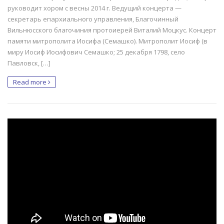
руководит хором с весны 2014 г. Ведущий концерта —
секретарь епархиального управления, Благочинный
Вильнюсского благочиния протоиерей Виталий Моцкус. Концерт
памяти митрополита Иосифа (Семашко). Митрополит Иосиф (в
миру Иосиф Иосифович Семашко; 25 декабря 1798, село
Павловск, […]
Read more