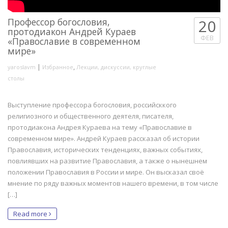
Профессор богословия,
20
протодиакон Андрей Кураев
ФЕВ
«Православие в современном
мире»
|
,
yaroslavm
Избранное
Лекции, дискуссии, круглые
столы
Выступление профессора богословия, российсккого
религиозного и общественного деятеля, писателя,
протодиакона Андрея Кураева на тему «Православие в
современном мире». Андрей Кураев рассказал об истории
Православия, исторических тенденциях, важных событиях,
повлиявших на развитие Православия, а также о нынешнем
положении Православия в России и мире. Он высказал своё
мнение по ряду важных моментов нашего времени, в том числе
[…]
Read more