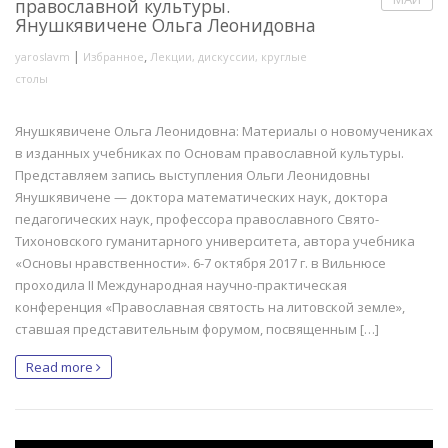
православной культуры.
Янушкявичене Ольга Леонидовна
|
,
yaroslavm
Избранное
Лекции, дискуссии, круглые
столы
Янушкявичене Ольга Леонидовна: Материалы о новомучениках
в изданных учебниках по Основам православной культуры.
Представляем запись выступления Ольги Леонидовны
Янушкявичене — доктора математических наук, доктора
педагогических наук, профессора православного Свято-
Тихоновского гуманитарного университета, автора учебника
«Основы нравственности». 6-7 октября 2017 г. в Вильнюсе
проходила II Международная научно-практическая
конференция «Православная святость на литовской земле»,
ставшая представительным форумом, посвященным […]
Read more