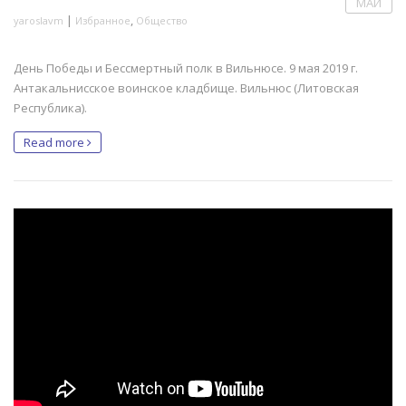
МАЙ
|
,
yaroslavm
Избранное
Общество
День Победы и Бессмертный полк в Вильнюсе. 9 мая 2019 г.
Антакальнисское воинское кладбище. Вильнюс (Литовская
Республика).
Read more