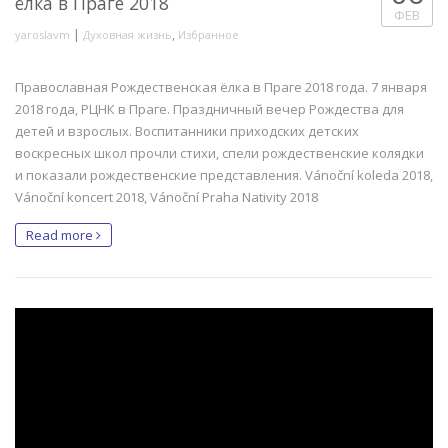
ёлка в Праге 2018
ФЕВ
|
,
yaroslavm
Духовная жизнь
Избранное
Православная Рождественская ёлка в Праге 2018 года. 7 января
2018 года, РЦНК в Праге. Праздничный вечер Рождества для
детей и взрослых. Воспитанники приходских детских
воскресных школ прочли стихи, спели рождественские колядки
и показали рождественские представления. Vánoční koleda 2018,
Vánoční koncert 2018, Vánoční Praha Nativity 2018
Read more