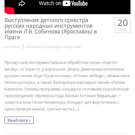
Выступление детского оркестра
20
русских народных инструментов
ФЕВ
имени Л.В. Собинова (Ярославль) в
Праге
|
,
yaroslavm
Избранное
Культура и искусство
Прозвучали инструментальные обработки песен «Светит
месяц», «У зори-то, у зореньки». Диана Димитрова исполнила
русские песни «Едет Кузя на коне», «Посею лебеду», «Мама пела
песню русскую», а также болгарскую народную песню «Рипни
Калинки». Основу программы концерта составили классические
произведения: «Времена года. Весна» Антонио Вивальди —
солистка Анастасия Чекменева, Концерт для фортепиано с
оркестром ре-мажор, третья часть […]
Read more