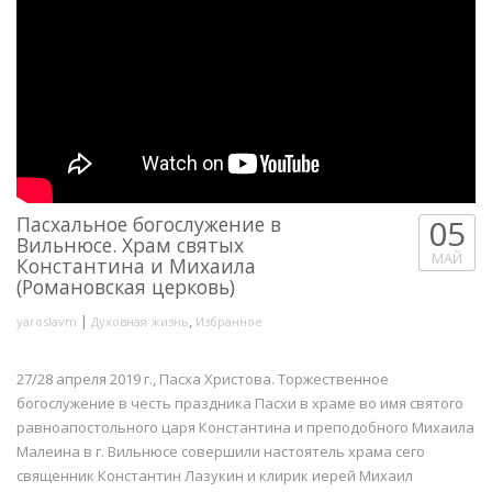
Пасхальное богослужение в
05
Вильнюсе. Храм святых
МАЙ
Константина и Михаила
(Романовская церковь)
|
,
yaroslavm
Духовная жизнь
Избранное
27/28 апреля 2019 г., Пасха Христова. Торжественное
богослужение в честь праздника Пасхи в храме во имя святого
равноапостольного царя Константина и преподобного Михаила
Малеина в г. Вильнюсе совершили настоятель храма сего
священник Константин Лазукин и клирик иерей Михаил