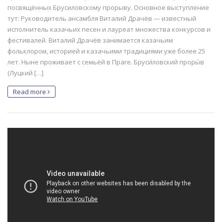
посвящённых Брусиловскому прорыву. Основное выступление
тут: Руководитель ансамбля Виталий Драчёв — известный
исполнитель казачьих песен и лауреат множества конкурсов и
фестивалей. Виталий Драчёв занимается казачьим
фольклором, историей и казачьими традициями уже более 25
лет. Ныне проживает с семьёй в Праге. Бруси́ловский проры́в
(Луцкий […]
Read more