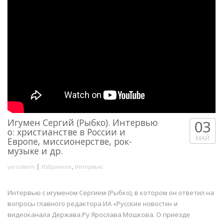
Игумен Сергий (Рыбко). Интервью
03
о: христианстве в России и
МАЙ
Европе, миссионерстве, рок-
музыке и др.
|
,
yaroslavm
Избранное
Интервью
Интервью с игуменом Сергием (Рыбко), в котором он ответил на
вопросы главного редактора ИА «Русские новости» и
видеоканала Держава.Ру Ярослава Мошкова. О приезде