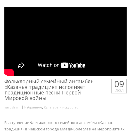
Фольклорный семейный ансамбль
09
«Казачья традиция» исполняет
ИЮЛ
традиционные песни Первой
Мировой войны
|
,
yaroslavm
Избранное
Культура и искусство
Выступление Фольклорного семейного ансамбля «Казачья
традиция» в чешском городе Млада-Болеслав на мероприятиях