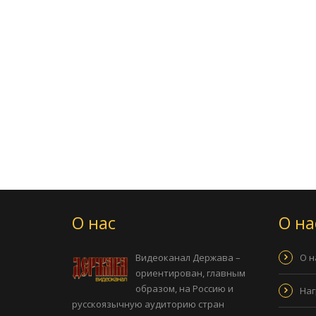
О нас
О на
Видеоканал Держава –
О н
ориентирован, главным
образом, на Россию и
Наг
русскоязычную аудиторию стран