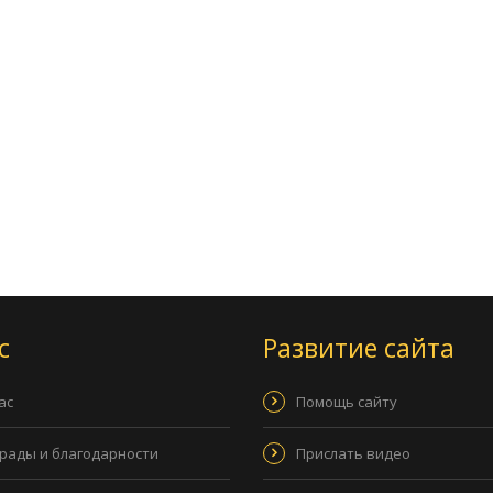
с
Развитие сайта
ас
Помощь сайту
рады и благодарности
Прислать видео