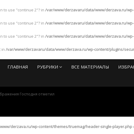
an to use "continue 2"? in
/var/www/derzavaru/data/www/derzava.ru/wp-con
an to use "continue 2"? in
/var/www/derzavaru/data/www/derzava.ru/wp-con
an to use "continue 2"? in
/var/www/derzavaru/data/www/derzava.ru/wp-con
t in
/var/www/derzavaru/data/www/derzava.ru/wp-content/plugins/security
ГЛАВНАЯ
РУБРИКИ
ВСЕ МАТЕРИАЛЫ
ИЗБРА
бражения Господня отметил
www/derzava.ru/wp-content/themes/truemag/header-single-player.php