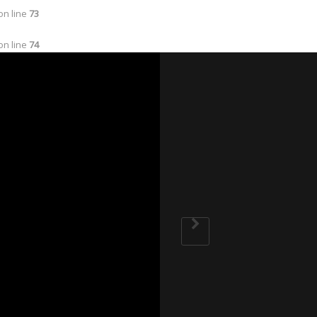
on line
73
on line
74