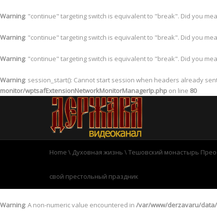
Warning
: "continue" targeting switch is equivalent to "break". Did you me
Warning
: "continue" targeting switch is equivalent to "break". Did you me
Warning
: "continue" targeting switch is equivalent to "break". Did you me
Warning
: session_start(): Cannot start session when headers already sen
monitor/wptsafExtensionNetworkMonitorManagerIp.php
on line
80
Home
\
Духовная жизнь
\
Тешовский монастырь Прео
свой престольный праздник
Warning
: A non-numeric value encountered in
/var/www/derzavaru/data/