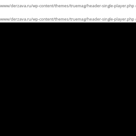
www/derzava.ru/wp-content/themes/truemag/header-single-player.php
www/derzava.ru/wp-content/themes/truemag/header-single-player.php