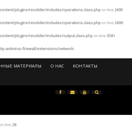
tent/plugins/revslider/includes/operations.class.php
on line
2695
tent/plugins/revslider/includes/operations.class.php
on line
2699
tent/plugins/revslider/includes/output.class.php
on line
3581
-antivirus-firewall/extensions/network-
ННЫЕ МАТЕРИАЛЫ
О НАС
КОНТАКТЫ
All
on line
28