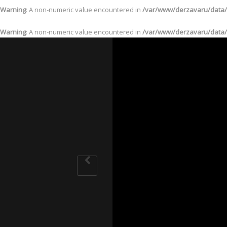
Warning
: A non-numeric value encountered in
/var/www/derzavaru/data/
Warning
: A non-numeric value encountered in
/var/www/derzavaru/data/