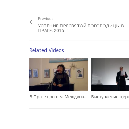
Previous
Warning
: A non-numeric value encountered in
УСПЕНИЕ ПРЕСВЯТОЙ БОГОРОДИЦЫ В
ПРАГЕ. 2015 Г.
Warning
: A non-numeric value encountered in
Related Videos
В Праге прошёл Международный фестиваль «Витамин Радости»