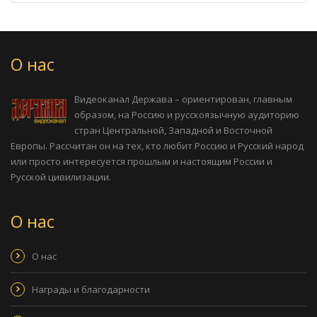
О нас
Видеоканал Держава – ориентирован, главным
образом, на Россию и русскоязычную аудиторию
стран Центральной, Западной и Восточной
Европы. Рассчитан он на тех, кто любит Россию и Русский народ
или просто интересуется прошлым и настоящим России и
Русской цивилизации.
О нас
О нас
Награды и благодарности