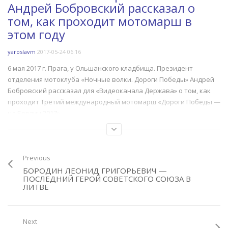
encountered in
Андрей Бобровский рассказал о
on line
290
/var/www/derzavaru/data/www/der
W
том, как проходит мотомарш в
content/themes/truemag/functions.
e
этом году
on line
290
/
c
yaroslavm
2017-05-24 06:16
o
6 мая 2017 г. Прага, у Ольшанского кладбища. Президент
отделения мотоклуба «Ночные волки. Дороги Победы» Андрей
Warning
: A non-numeric value encountered in
/var/www/derzavaru/dat
Бобровский рассказал для «Видеоканала Держава» о том, как
проходит Третий международный мотомарш «Дороги Победы —
Warning
: A non-numeric value encountered in
/var/www/derzavaru/dat
на Берлин 2017».
Беседа состоялась сразу по приезду в Прагу, до возложения
цветов и отдания памяти на кладбище советских воинов.
Category:
Интервью
Previous
Tags:
2-я мировая война
,
Байкеры
,
День победы
,
Памятные мероприятия
,
БОРОДИН ЛЕОНИД ГРИГОРЬЕВИЧ —
Прага
ПОСЛЕДНИЙ ГЕРОЙ СОВЕТСКОГО СОЮЗА В
ЛИТВЕ
Next