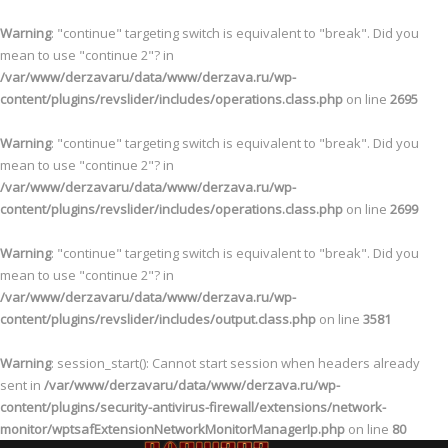
Warning
: "continue" targeting switch is equivalent to "break". Did you
mean to use "continue 2"? in
/var/www/derzavaru/data/www/derzava.ru/wp-
content/plugins/revslider/includes/operations.class.php
on line
2695
Warning
: "continue" targeting switch is equivalent to "break". Did you
mean to use "continue 2"? in
/var/www/derzavaru/data/www/derzava.ru/wp-
content/plugins/revslider/includes/operations.class.php
on line
2699
Warning
: "continue" targeting switch is equivalent to "break". Did you
mean to use "continue 2"? in
/var/www/derzavaru/data/www/derzava.ru/wp-
content/plugins/revslider/includes/output.class.php
on line
3581
Warning
: session_start(): Cannot start session when headers already
sent in
/var/www/derzavaru/data/www/derzava.ru/wp-
content/plugins/security-antivirus-firewall/extensions/network-
monitor/wptsafExtensionNetworkMonitorManagerIp.php
on line
80