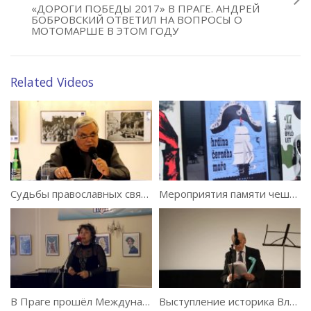
«ДОРОГИ ПОБЕДЫ 2017» В ПРАГЕ. АНДРЕЙ
БОБРОВСКИЙ ОТВЕТИЛ НА ВОПРОСЫ О
МОТОМАРШЕ В ЭТОМ ГОДУ
Related Videos
Судьбы православных священников в оккупированной Чехословакии
Мероприятия памяти чешского художника и графика Милоша Рейндла. 2016 г.
В Праге прошёл Международный фестиваль «Витамин Радости»
Выступление историка Владимира Гавринёва к 90-летию Успенской церкви в Праге