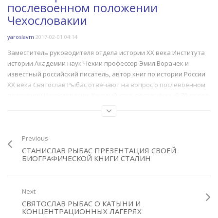
content/themes/truemag/functions.php
encountered in
послевоенном положении
on line
290
/var/www/derzavaru/data/www/der
W
Чехословакии
content/themes/truemag/functions.
e
on line
290
/
yaroslavm
2017-02-01 04:14
c
Заместитель руководителя отдела истории XX века Института
o
истории Академии наук Чехии профессор Эмил Ворачек и
известный российский писатель, автор книг по истории России
Warning
: A non-numeric value encountered in
/var/www/derzavaru/dat
XX века Святослав Рыбас отвечают на вопрос о послевоенном
положении Чехословакии. Круглый стол, посвящённый 70-летию
Warning
: A non-numeric value encountered in
/var/www/derzavaru/dat
освобождения Чехословакии от фашистов: «70-летие окончания
Второй мировой войны и попытки пересмотра ее итогов».
Подробнее…
Previous
Category:
Лекции, дискуссии, круглые столы
СТАНИСЛАВ РЫБАС ПРЕЗЕНТАЦИЯ СВОЕЙ
Tags:
СССР
,
Чехия
БИОГРАФИЧЕСКОЙ КНИГИ СТАЛИН
Next
СВЯТОСЛАВ РЫБАС О КАТЫНИ И
КОНЦЕНТРАЦИОННЫХ ЛАГЕРЯХ