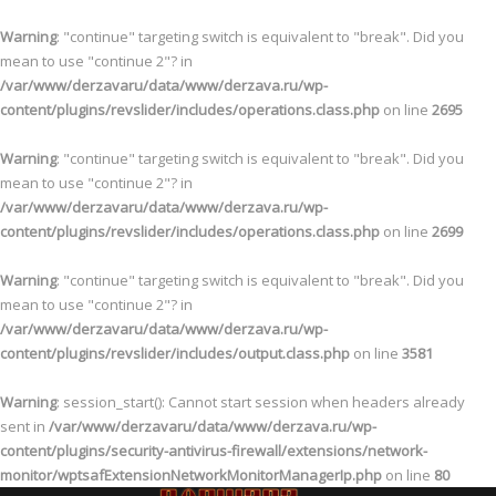
Warning
: "continue" targeting switch is equivalent to "break". Did you
mean to use "continue 2"? in
/var/www/derzavaru/data/www/derzava.ru/wp-
content/plugins/revslider/includes/operations.class.php
on line
2695
Warning
: "continue" targeting switch is equivalent to "break". Did you
mean to use "continue 2"? in
/var/www/derzavaru/data/www/derzava.ru/wp-
content/plugins/revslider/includes/operations.class.php
on line
2699
Warning
: "continue" targeting switch is equivalent to "break". Did you
mean to use "continue 2"? in
/var/www/derzavaru/data/www/derzava.ru/wp-
content/plugins/revslider/includes/output.class.php
on line
3581
Warning
: session_start(): Cannot start session when headers already
sent in
/var/www/derzavaru/data/www/derzava.ru/wp-
content/plugins/security-antivirus-firewall/extensions/network-
monitor/wptsafExtensionNetworkMonitorManagerIp.php
on line
80